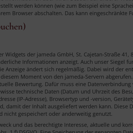
tellt werden können (wie zum Beispiel eine Sprachei
rem Browser abschalten. Das kann eingeschränkte Fun
buchen)
oder Widgets der jameda GmbH, St. Cajetan-Straße 41
nderliche Informationen anzeigt. Auch unser Siegel fun
ie Anzeige ändert sich regelmäßig. Dabei wird der en
r in diesem Moment von den jameda-Servern abgerufen.
aktuelle Bewertung. Dafür muss eine Datenverbindung 
isse technische Daten (Datum und Uhrzeit des Besuch
Adresse (IP-Adresse), Browsertyp und -version, Geräte
nd, damit der Inhalt ausgeliefert werden kann. Diese 
d nicht gespeichert oder anderweitig genutzt.
weck und das berechtigte Interesse, aktuelle und kor
 Abs. 1 f) DSGVO. Eine Speicherung der genannten Dat